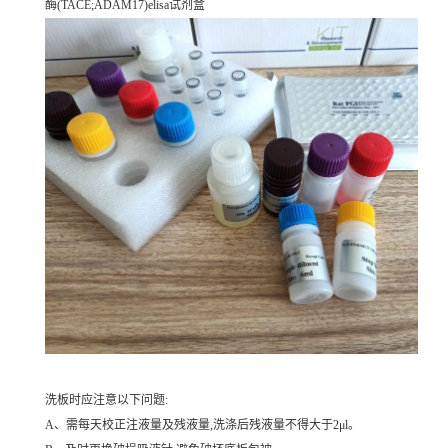
酶(TACE;ADAM17)elisa试剂盒
洗板时应注意以下问题:
A、需每天校正注液量及残液量,洗涤后残液量不得大于2μl。