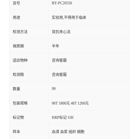
BY-PC20550
货号
用途
实验用,不得用于临床
检测方法
双抗夹心法
保质期
半年
适应物种
咨询客服
检测限
咨询客服
99
数量
包装规格
96T 1800元 48T 1200元
标记物
HRP标记·OH
样本
血清 血浆 组织 细胞