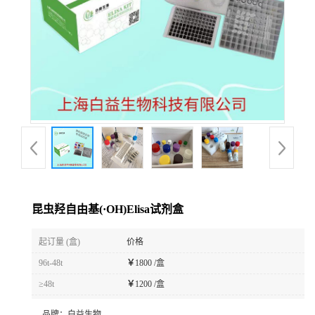
昆虫羟自由基(·OH)Elisa试剂盒
起订量 (盒)
价格
96t-48t
￥
1800 /盒
≥48t
￥
1200 /盒
品牌：
白益生物