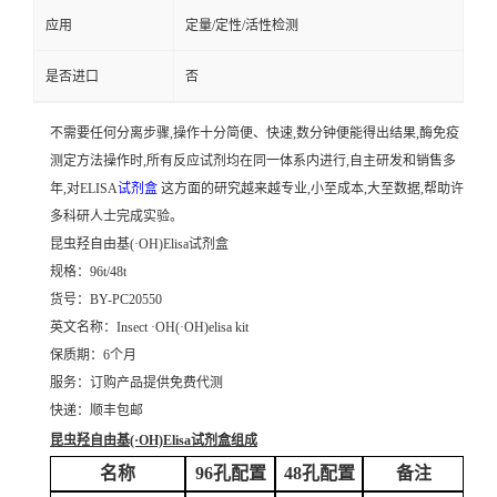
应用
定量/定性/活性检测
是否进口
否
不需要任何分离步骤,操作十分简便、快速,数分钟便能得出结果,酶免疫
测定方法操作时,所有反应试剂均在同一体系内进行,自主研发和销售多
年,对ELISA
试剂盒
这方面的研究越来越专业,小至成本,大至数据,帮助许
多科研人士完成实验。
昆虫羟自由基(·OH)Elisa试剂盒
规格：96t/48t
货号：BY-PC20550
英文名称：
Insect ·OH(·OH)elisa kit
保质期：6个月
服务：订购产品提供免费代测
快递：顺丰包邮
昆虫羟自由基(·OH)Elisa试剂盒
组成
名称
96孔配置
48孔配置
备注