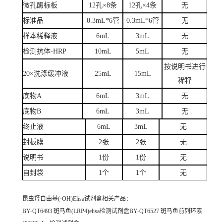
微孔酶标板
12孔×8条
12孔×4条
无
标准品
0.3mL*6管
0.3mL*6管
无
样本稀释液
6mL
3mL
无
检测抗体-HRP
10mL
5mL
无
按说明书进行
20×洗涤缓冲液
25mL
15mL
稀释
底物A
6mL
3mL
无
底物B
6mL
3mL
无
终止液
6mL
3mL
无
封板膜
2张
2张
无
说明书
1份
1份
无
自封袋
1个
1个
无
昆虫羟自由基(·OH)Elisa试剂盒
相关产品：
BY-QT6493 斑马鱼(LRP4)elisa检测试剂盒BY-QT6527 斑马鱼前列环素