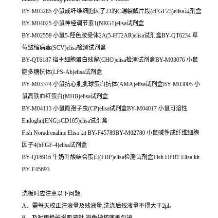
BY-M03285 小鼠成纤维细胞因子23的C端裂解片段(cFGF23)elisa试剂盒
BY-M04025 小鼠神经调节素1(NRG1)elisa试剂盒
BY-M02559 小鼠5-羟色胺受体2A(5-HT2AR)elisa试剂盒BY-QT6234 草
莓皱缩病毒(SCV)elisa检测试剂盒
BY-QT6187 宿主细胞蛋白残留(CHO)elisa检测试剂盒BY-M03076 小鼠
脂多糖抗体(LPS-Ab)elisa试剂盒
BY-M03374 小鼠抗心肌肌球蛋白抗体(AMA)elisa试剂盒BY-M03005 小
鼠高铁血红蛋白(MHB)elisa试剂盒
BY-M04113 小鼠隐孢子虫(CP)elisa试剂盒BY-M04017 小鼠可溶性
Endoglin(ENG;sCD105)elisa试剂盒
Fish Noradrenaline Elisa kit BY-F45789BY-M02780 小鼠碱性成纤维细胞
因子4(bFGF-4)elisa试剂盒
BY-QT6916 牛奶叶酸结合蛋白(FBP)elisa检测试剂盒Fish HPRT Elisa kit
BY-F45693
洗板时应注意以下问题:
A、需每天校正注液量及残液量,洗涤后残液量不得大于2μl。
B、及时更换破损吸液针,避免破坏底板包被。