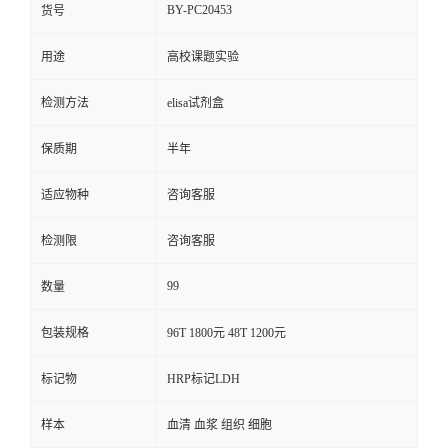
BY-PC20453
货号
用途
高校课题实验
检测方法
elisa试剂盒
保质期
半年
适应物种
咨询客服
检测限
咨询客服
99
数量
包装规格
96T 1800元 48T 1200元
标记物
HRP标记LDH
样本
血清 血浆 组织 细胞