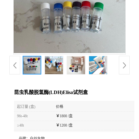
昆虫乳酸脱氢酶(LDH)Elisa试剂盒
起订量 (盒)
价格
96t-48t
￥
1800 /盒
≥48t
￥
1200 /盒
品牌：
白益生物