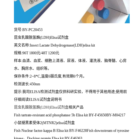
货号:BY-PC20453
昆虫乳酸脱氢酶(LDH)Elisa试剂盒
英文名称:
Insect Lactate Dehydrogenase(LDH)elisa kit
规格:96T 1800元/48T 1200元
样本:血清、血浆、细胞上清液、尿液、体液、灌洗液、脑脊髓、心房
水、胸房水、组织等。
保存条件:2~8*C,温度6摄氏度,有效期6个月。
检测波长:450nm
提示:我司ELISA检测试剂盒仅供科研实验，不得用于其他用途;使用前
仔细阅读ELISA试剂盒说明书
昆虫乳酸脱氢酶(LDH)Elisa试剂盒
相关产品
Fish tartrate-resistant acid phosphatase 5b Elisa kit BY-F45650BY-M04217
小鼠褪黑素受体2(MTNR2)elisa试剂盒
Fish Nuclear factor-kappa B Elisa kit BY-F46228Fish downstream of tyrosine
kinase，Docking protein Elisa kit BY-F46363