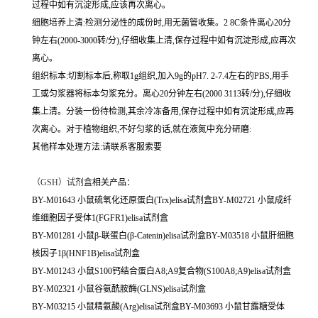
过程中如有沉淀形成,应该再次离心。
细胞培养上清:检测分泌性的成份时,用无菌管收集。2 8C条件离心20分
钟左右(2000-3000转/分),仔细收集上清,保存过程中如有沉淀形成,应再次
离心。
组织标本:切割标本后,称取1g组织,加入9g的pH7. 2-7.4左右的PBS,用手
工或匀浆器将标本匀浆充分。离心20分钟左右(2000 3113转/分),仔细收
集上清。分装一份待检测,其余冷冻备用,保存过程中如有沉淀形成,应再
次离心。对于植物组织,不好匀浆的话,就在液氮中充分研磨:
其他样本处理方法:请联系客服索要
（
GSH）试剂盒
相关产品：
BY-M01643 小鼠硫氧化还原蛋白(Trx)elisa试剂盒BY-M02721 小鼠成纤
维细胞因子受体1(FGFR1)elisa试剂盒
BY-M01281 小鼠β-联蛋白(β-Catenin)elisa试剂盒BY-M03518 小鼠肝细胞
核因子1β(HNF1B)elisa试剂盒
BY-M01243 小鼠S100钙结合蛋白A8;A9复合物(S100A8;A9)elisa试剂盒
BY-M02321 小鼠谷氨酰胺酶(GLNS)elisa试剂盒
BY-M03215 小鼠精氨酸(Arg)elisa试剂盒BY-M03693 小鼠甘露糖受体