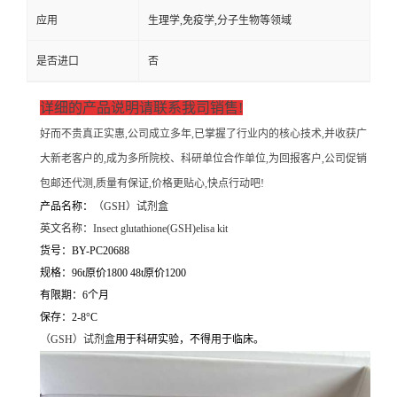
应用
生理学,免疫学,分子生物等领域
是否进口
否
详细的产品说明请联系我司销售!
好而不贵真正实惠,公司成立多年,已掌握了行业内的核心技术,并收获广
大新老客户的,成为多所院校、科研单位合作单位,为回报客户,公司促销
包邮还代测,质量有保证,价格更贴心,快点行动吧!
产品名称：
（
GSH）试剂盒
英文名称：
Insect glutathione(GSH)elisa kit
货号：BY-PC20688
规格：96t原价1800 48t原价1200
有限期：6个月
保存：2-8°C
（
GSH）试剂盒
用于科研实验，不得用于临床。