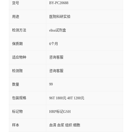
BY-PC20688
货号
用途
医院科研实验
检测方法
elisa试剂盒
保质期
6个月
适应物种
咨询客服
检测限
咨询客服
99
数量
包装规格
96T 1800元 48T 1200元
标记物
HRP标记GSH
样本
血清 血浆 组织 细胞