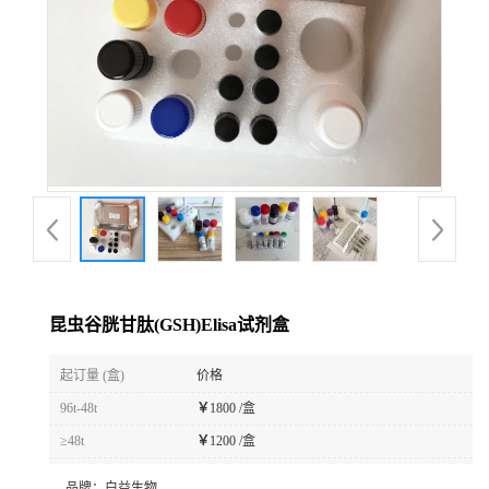
昆虫谷胱甘肽(GSH)Elisa试剂盒
起订量 (盒)
价格
96t-48t
￥
1800 /盒
≥48t
￥
1200 /盒
品牌：
白益生物