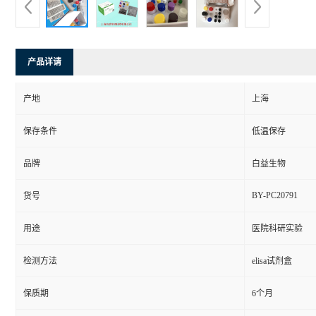
产品详请
产地
上海
保存条件
低温保存
品牌
白益生物
BY-PC20791
货号
用途
医院科研实验
检测方法
elisa试剂盒
保质期
6个月