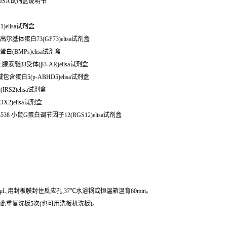
ISA试剂盒说明书
K-1)elisa试剂盒
鼠高尔基体蛋白73(GP73)elisa试剂盒
白(BMPs)elisa试剂盒
腺素能β3受体(β3-AR)elisa试剂盒
包含蛋白5(p-ABHD5)elisa试剂盒
RS2)elisa试剂盒
X2)elisa试剂盒
538 小鼠G蛋白调节因子12(RGS12)elisa试剂盒
μL,用封板膜封住反应孔,37℃水浴锅或恒温箱温育60min。
,如此重复洗板5次(也可用洗板机洗板)。