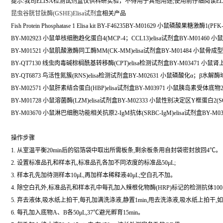
提示:我司ELISA检测试剂盒仅供科研实验，不得用于其他用途;使用前仔细阅读EL
昆虫谷胱甘肽酶(GSHE)Elisa试剂盒
相关产品
Fish Protein Phosphatase 1 Elisa kit BY-F46235BY-M01629 小鼠磷酸果糖激酶1(PF
BY-M02923 小鼠单核细胞趋化蛋白4(MCP-4；CCL13)elisa试剂盒BY-M01460 小
BY-M01521 小鼠肌酸激酶同工酶MM(CK-MM)elisa试剂盒BY-M01484 小鼠骨成型蛋
BY-QT7130 线虫肉毒碱棕榈酰基转移酶(CPT)elisa检测试剂盒BY-M03471 小鼠肾上
BY-QT6873 鸟活性氮簇(RNS)elisa检测试剂盒BY-M02631 小鼠磷酸化α；β水解酶域
BY-M02571 小鼠肝素结合蛋白(HBP)elisa试剂盒BY-M03971 小鼠胰岛素受体底物2(I
BY-M01728 小鼠溶菌酶(LZM)elisa试剂盒BY-M02333 小鼠性别决定区Y框蛋白2(SO
BY-M03670 小鼠淋巴细胞功能相关抗原2-IgM抗体(SRBC-IgM)elisa试剂盒BY-M03
操作步骤
1. 从室温平衡20min后的铝箔袋中取出所需板条,剩余板条用自封袋密封放回4℃。
2. 设置标准品孔和样本孔,标准品孔各加不同浓度的标准品50μL;
3. 样本孔先加待测样本10μL,再加样本稀释液40μL;空白孔不加。
4. 除空白孔外,标准品孔和样本孔中每孔加入辣根化物酶(HRP)标记的检测抗体100
5. 弃去液体,吸水纸上拍干,每孔加满洗涤液,静置1min,甩去洗涤液,吸水纸上拍干
6. 每孔加入底物A、B各50μL,37℃避光孵育15min。