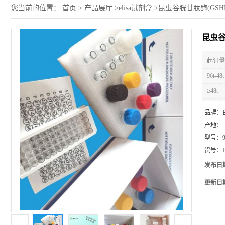
您当前的位置：
首页
>
产品展厅
>
elisa试剂盒
>
昆虫谷胱甘肽酶(GSHE
昆虫谷
起订量 
96t-48t
≥48t
品牌：
产地：
型号：
货号：
发布日
更新日