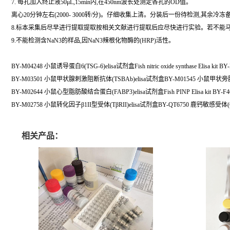
7. 每孔加入终止液50μL,15min内,在450nm波长处测定各孔的OD值。
离心20分钟左右(2000- 3000转/分)。仔细收集上清。分装后一份待检测,其余冷冻
8.标本采集后尽早进行提取提取按相关文献进行提取后应尽快进行实验。若不能马上
9.不能检测含NaN3的样品,因NaN3辣根化物酶的(HRP)活性。
BY-M04248 小鼠诱导蛋白6(TSG-6)elisa试剂盒Fish nitric oxide synthase Elisa kit BY
BY-M03501 小鼠甲状腺刺激阻断抗体(TSBAb)elisa试剂盒BY-M01545 小鼠甲状旁腺
BY-M02644 小鼠心型脂肪酸结合蛋白(FABP3)elisa试剂盒Fish PINP Elisa kit BY-F4
BY-M02758 小鼠转化因子β1II型受体(TβRII)elisa试剂盒BY-QT6750 鹿钙敏感受体(
相关产品：