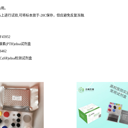
备用。
进行试验,可将标本放于-20C保存，但应避免反复冻融.
-F45952
素(PTH)elisa试剂盒
6462
CaSR)elisa检测试剂盒