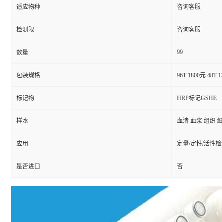
适应物种
咨询客服
检测限
咨询客服
99
数量
包装规格
96T 1800元 48T 
标记物
HRP标记GSHE
样本
血清 血浆 组织 
应用
定量/定性/活性
是否进口
否