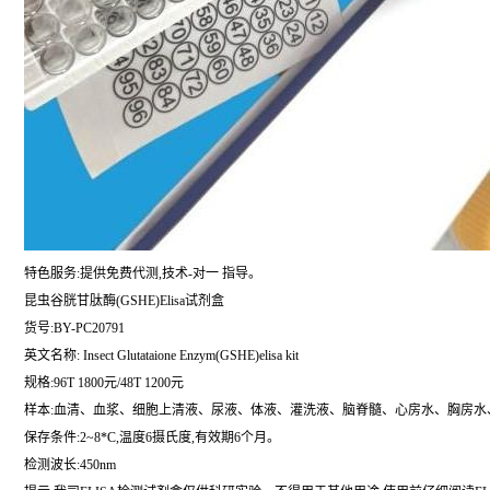
特色服务:提供免费代测,技术-对一 指导。
昆虫谷胱甘肽酶(GSHE)Elisa试剂盒
货号:BY-PC20791
英文名称:
Insect Glutataione Enzym(GSHE)elisa kit
规格:96T 1800元/48T 1200元
样本:血清、血浆、细胞上清液、尿液、体液、灌洗液、脑脊髓、心房水、胸房水
保存条件:2~8*C,温度6摄氏度,有效期6个月。
检测波长:450nm