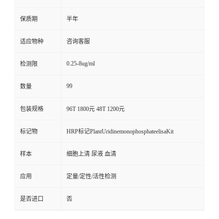
保质期
半年
适应物种
咨询客服
0.25-8ug/ml
检测限
99
数量
包装规格
96T 1800元 48T 1200元
标记物
HRP标记PlantUridinemonophosphateelisaKit
样本
细胞上清 尿液 血清
应用
定量/定性/活性检测
是否进口
否