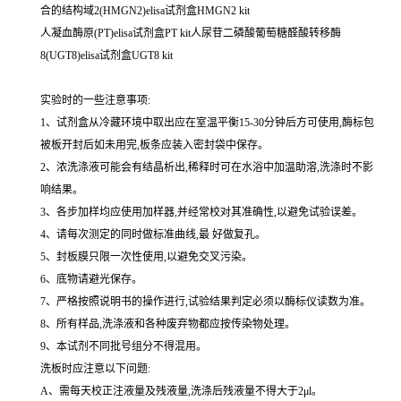
合的结构域2(HMGN2)elisa试剂盒HMGN2 kit
人凝血酶原(PT)elisa试剂盒PT kit人尿苷二磷酸葡萄糖醛酸转移酶
8(UGT8)elisa试剂盒UGT8 kit
实验时的一些注意事项:
1、试剂盒从冷藏环境中取出应在室温平衡15-30分钟后方可使用,酶标包
被板开封后如未用完,板条应装入密封袋中保存。
2、浓洗涤液可能会有结晶析出,稀释时可在水浴中加温助溶,洗涤时不影
响结果。
3、各步加样均应使用加样器,并经常校对其准确性,以避免试验误差。
4、请每次测定的同时做标准曲线,最 好做复孔。
5、封板膜只限一次性使用,以避免交叉污染。
6、底物请避光保存。
7、严格按照说明书的操作进行,试验结果判定必须以酶标仪读数为准。
8、所有样品,洗涤液和各种废弃物都应按传染物处理。
9、本试剂不同批号组分不得混用。
洗板时应注意以下问题:
A、需每天校正注液量及残液量,洗涤后残液量不得大于2μl。