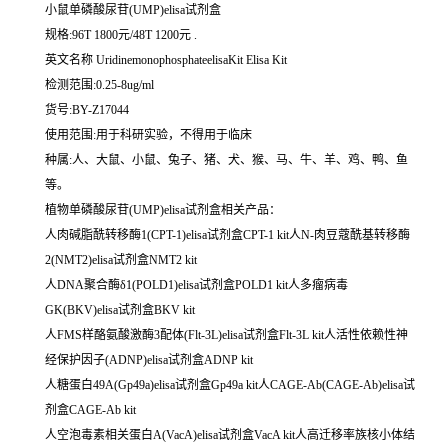
小鼠单磷酸尿苷(UMP)elisa试剂盒
规格:96T 1800元/48T 1200元 .
英文名称 UridinemonophosphateelisaKit Elisa Kit
检测范围:0.25-8ug/ml
货号:BY-Z17044
使用范围:用于科研实验，不得用于临床
种属:人、大鼠、小鼠、兔子、猪、犬、猴、马、牛、羊、鸡、鸭、鱼
等。
植物单磷酸尿苷(UMP)elisa试剂盒相关产品：
人肉碱脂酰转移酶1(CPT-1)elisa试剂盒CPT-1 kit人N-肉豆蔻酰基转移酶
2(NMT2)elisa试剂盒NMT2 kit
人DNA聚合酶δ1(POLD1)elisa试剂盒POLD1 kit人多瘤病毒
GK(BKV)elisa试剂盒BKV kit
人FMS样酪氨酸激酶3配体(Flt-3L)elisa试剂盒Flt-3L kit人活性依赖性神
经保护因子(ADNP)elisa试剂盒ADNP kit
人糖蛋白49A(Gp49a)elisa试剂盒Gp49a kit人CAGE-Ab(CAGE-Ab)elisa试
剂盒CAGE-Ab kit
人空泡毒素相关蛋白A(VacA)elisa试剂盒VacA kit人高迁移率族核小体结