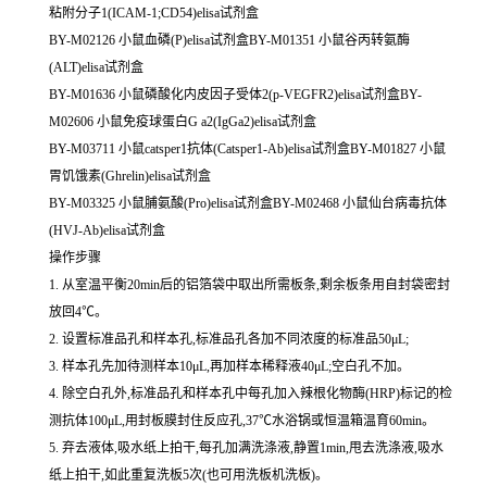
粘附分子1(ICAM-1;CD54)elisa试剂盒
BY-M02126 小鼠血磷(P)elisa试剂盒BY-M01351 小鼠谷丙转氨酶
(ALT)elisa试剂盒
BY-M01636 小鼠磷酸化内皮因子受体2(p-VEGFR2)elisa试剂盒BY-
M02606 小鼠免疫球蛋白G a2(IgGa2)elisa试剂盒
BY-M03711 小鼠catsper1抗体(Catsper1-Ab)elisa试剂盒BY-M01827 小鼠
胃饥饿素(Ghrelin)elisa试剂盒
BY-M03325 小鼠脯氨酸(Pro)elisa试剂盒BY-M02468 小鼠仙台病毒抗体
(HVJ-Ab)elisa试剂盒
操作步骤
1. 从室温平衡20min后的铝箔袋中取出所需板条,剩余板条用自封袋密封
放回4℃。
2. 设置标准品孔和样本孔,标准品孔各加不同浓度的标准品50μL;
3. 样本孔先加待测样本10μL,再加样本稀释液40μL;空白孔不加。
4. 除空白孔外,标准品孔和样本孔中每孔加入辣根化物酶(HRP)标记的检
测抗体100μL,用封板膜封住反应孔,37℃水浴锅或恒温箱温育60min。
5. 弃去液体,吸水纸上拍干,每孔加满洗涤液,静置1min,甩去洗涤液,吸水
纸上拍干,如此重复洗板5次(也可用洗板机洗板)。