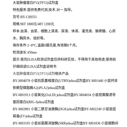
大鼠肿瘤蛋白P53(TP53)试剂盒
特色服务:提供免费代测,技术-对一 指导。
货号:BY-C69351
规格:96T 1800元/48T 1200元
样本:血清、血浆、细胞上清液、尿液、体液、灌洗液、脑脊髓、心房
水、胸房水、组织等。
保存条件:2~8*C,温度6摄氏度,有效期6个月。
检测波长:450nm
提示:我司ELISA检测试剂盒仅供科研实验，不得用于其他用途;使用前
仔细阅读ELISA试剂盒说明书
大鼠肿瘤蛋白P53(TP53)试剂
相关产品
BY-M04078 小鼠抗肌萎缩蛋白(UTRN)elisa试剂盒BY-M01440 小鼠钙非
依赖型磷脂酶A2(iPLA2)elisa试剂盒
BY-M01913 小鼠氧化(OxLDL)elisa试剂盒BY-M04034 小鼠视黄酸诱导
基因蛋白I(RIG-I)elisa试剂盒
BY-M02891 小鼠二酰甘油激酶(DGK)elisa试剂盒BY-M02249 小鼠鼠痘
病毒(EV)elisa试剂盒
BY-M03195 小鼠丝氨酸消旋酶(SRR)elisa试剂盒BY-M01836 小鼠细胞间