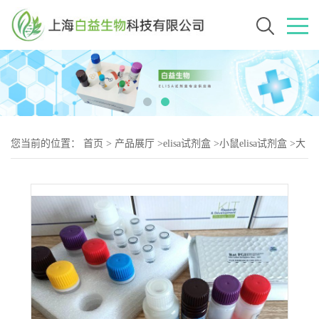
您当前的位置：
首页
>
产品展厅
>
elisa试剂盒
>
小鼠elisa试剂盒
>
大
鼠肿瘤蛋白P53(TP53)试剂盒