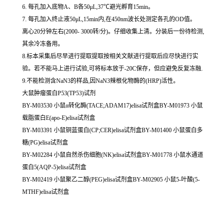
6. 每孔加入底物A、B各50μL,37℃避光孵育15min。
7. 每孔加入终止液50μL,15min内,在450nm波长处测定各孔的OD值。
离心20分钟左右(2000- 3000转/分)。仔细收集上清。分装后一份待检测,
其余冷冻备用。
8.标本采集后尽早进行提取提取按相关文献进行提取后应尽快进行实
验。若不能马上进行试验,可将标本放于-20C保存，但应避免反复冻融.
9.不能检测含NaN3的样品,因NaN3辣根化物酶的(HRP)活性。
大鼠肿瘤蛋白P53(TP53)试剂
BY-M03530 小鼠α转化酶(TACE;ADAM17)elisa试剂盒BY-M01973 小鼠
载脂蛋白E(apo-E)elisa试剂盒
BY-M03391 小鼠铜蓝蛋白(CP;CER)elisa试剂盒BY-M01400 小鼠蛋白多
糖(PG)elisa试剂盒
BY-M02284 小鼠自然杀伤细胞(NK)elisa试剂盒BY-M01778 小鼠水通道
蛋白5(AQP-5)elisa试剂盒
BY-M02419 小鼠聚乙二醇(PEG)elisa试剂盒BY-M02905 小鼠5-叶酸(5-
MTHF)elisa试剂盒