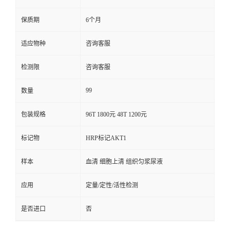
保质期
6个月
适应物种
咨询客服
检测限
咨询客服
99
数量
包装规格
96T 1800元 48T 1200元
标记物
HRP标记AKT1
样本
血清 细胞上清 组织匀浆尿液
应用
定量/定性/活性检测
是否进口
否