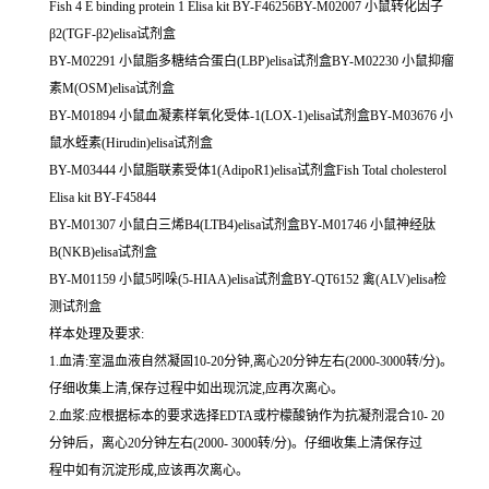
Fish 4 E binding protein 1 Elisa kit BY-F46256BY-M02007 小鼠转化因子
β2(TGF-β2)elisa试剂盒
BY-M02291 小鼠脂多糖结合蛋白(LBP)elisa试剂盒BY-M02230 小鼠抑瘤
素M(OSM)elisa试剂盒
BY-M01894 小鼠血凝素样氧化受体-1(LOX-1)elisa试剂盒BY-M03676 小
鼠水蛭素(Hirudin)elisa试剂盒
BY-M03444 小鼠脂联素受体1(AdipoR1)elisa试剂盒Fish Total cholesterol
Elisa kit BY-F45844
BY-M01307 小鼠白三烯B4(LTB4)elisa试剂盒BY-M01746 小鼠神经肽
B(NKB)elisa试剂盒
BY-M01159 小鼠5吲哚(5-HIAA)elisa试剂盒BY-QT6152 禽(ALV)elisa检
测试剂盒
样本处理及要求:
1.血清:室温血液自然凝固10-20分钟,离心20分钟左右(2000-3000转/分)。
仔细收集上清,保存过程中如出现沉淀,应再次离心。
2.血浆:应根据标本的要求选择EDTA或柠檬酸钠作为抗凝剂混合10- 20
分钟后，离心20分钟左右(2000- 3000转/分)。仔细收集上清保存过
程中如有沉淀形成,应该再次离心。