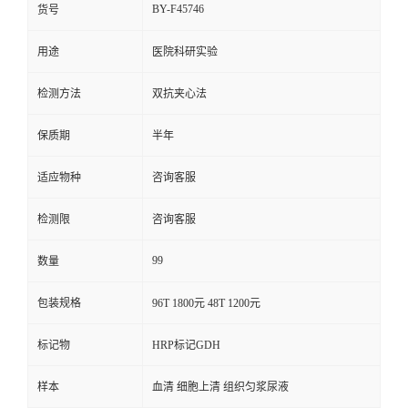
BY-F45746
货号
用途
医院科研实验
检测方法
双抗夹心法
保质期
半年
适应物种
咨询客服
检测限
咨询客服
99
数量
包装规格
96T 1800元 48T 1200元
标记物
HRP标记GDH
样本
血清 细胞上清 组织匀浆尿液