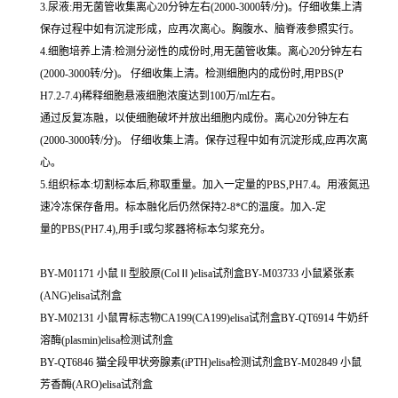
3.尿液:用无菌管收集离心20分钟左右(2000-3000转/分)。仔细收集上清
保存过程中如有沉淀形成，应再次离心。胸腹水、脑脊液参照实行。
4.细胞培养上清:检测分泌性的成份时,用无菌管收集。离心20分钟左右
(2000-3000转/分)。 仔细收集上清。检测细胞内的成份时,用PBS(P
H7.2-7.4)稀释细胞悬液细胞浓度达到100万/ml左右。
通过反复冻融，以使细胞破坏并放出细胞内成份。离心20分钟左右
(2000-3000转/分)。 仔细收集上清。保存过程中如有沉淀形成,应再次离
心。
5.组织标本:切割标本后,称取重量。加入一定量的PBS,PH7.4。用液氮迅
速冷冻保存备用。标本融化后仍然保持2-8*C的温度。加入-定
量的PBS(PH7.4),用手I或匀浆器将标本匀浆充分。
BY-M01171 小鼠Ⅱ型胶原(ColⅡ)elisa试剂盒BY-M03733 小鼠紧张素
(ANG)elisa试剂盒
BY-M02131 小鼠胃标志物CA199(CA199)elisa试剂盒BY-QT6914 牛奶纤
溶酶(plasmin)elisa检测试剂盒
BY-QT6846 猫全段甲状旁腺素(iPTH)elisa检测试剂盒BY-M02849 小鼠
芳香酶(ARO)elisa试剂盒