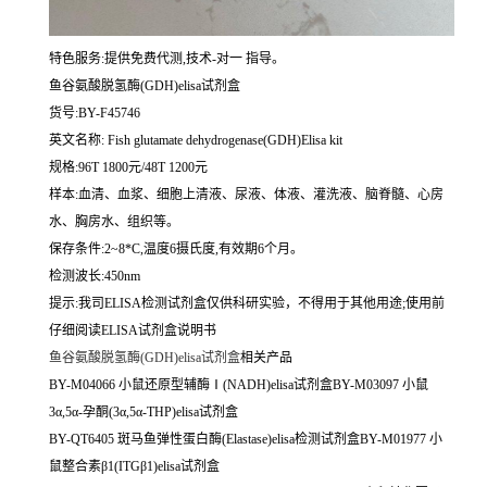
特色服务:提供免费代测,技术-对一 指导。
鱼谷氨酸脱氢酶(GDH)elisa试剂盒
货号:BY-F45746
英文名称:
Fish glutamate dehydrogenase(GDH)Elisa kit
规格:96T 1800元/48T 1200元
样本:血清、血浆、细胞上清液、尿液、体液、灌洗液、脑脊髓、心房
水、胸房水、组织等。
保存条件:2~8*C,温度6摄氏度,有效期6个月。
检测波长:450nm
提示:我司ELISA检测试剂盒仅供科研实验，不得用于其他用途;使用前
仔细阅读ELISA试剂盒说明书
鱼谷氨酸脱氢酶(GDH)elisa试剂盒
相关产品
BY-M04066 小鼠还原型辅酶Ⅰ(NADH)elisa试剂盒BY-M03097 小鼠
3α,5α-孕酮(3α,5α-THP)elisa试剂盒
BY-QT6405 斑马鱼弹性蛋白酶(Elastase)elisa检测试剂盒BY-M01977 小
鼠整合素β1(ITGβ1)elisa试剂盒