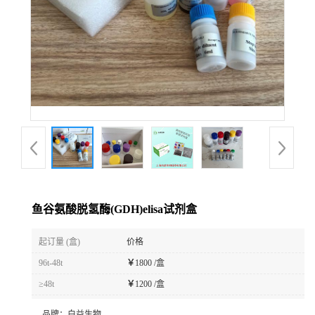
鱼谷氨酸脱氢酶(GDH)elisa试剂盒
起订量 (盒)
价格
96t-48t
￥
1800 /盒
≥48t
￥
1200 /盒
品牌：
白益生物