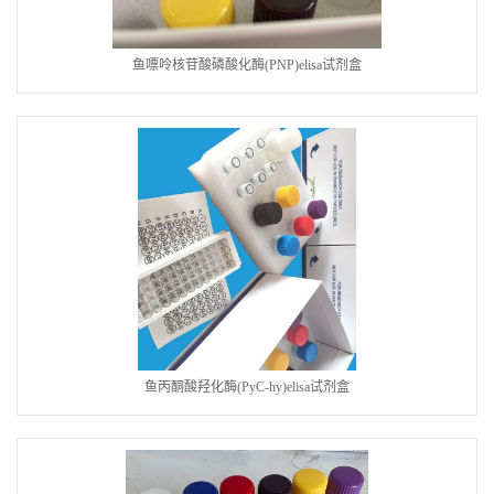
鱼嘌呤核苷酸磷酸化酶(PNP)elisa试剂盒
鱼丙酮酸羟化酶(PyC-hy)elisa试剂盒