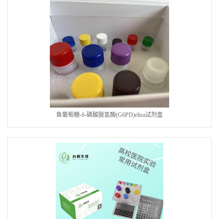
鱼葡萄糖-6-磷酸脱氢酶(G6PD)elisa试剂盒