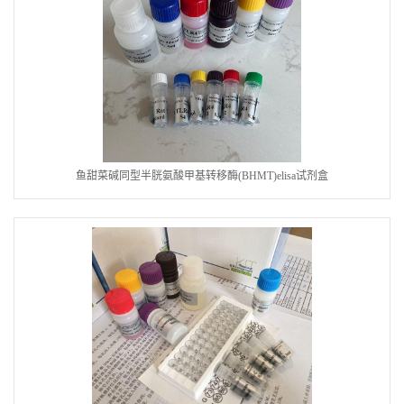
鱼甜菜碱同型半胱氨酸甲基转移酶(BHMT)elisa试剂盒