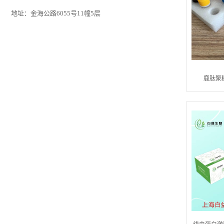
地址：金海公路6055号11幢5层
鹿肽聚糖