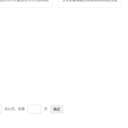
H5N1NA蛋白(H5N1NA)elisa检
玉米赤霉烯酮(Zearalenone)elisa检测试
测试剂盒
剂盒
共81页，到第
页