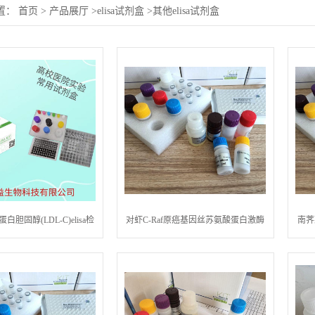
置：
首页
>
产品展厅
>
elisa试剂盒
>
其他elisa试剂盒
胆固醇(LDL-C)elisa检
对虾C-Raf原癌基因丝苏氨酸蛋白激酶
南荠
测试剂盒
(CRAF)elisa检测试剂盒