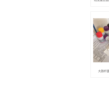
线虫蛋白激酶
大肠杆菌
DE