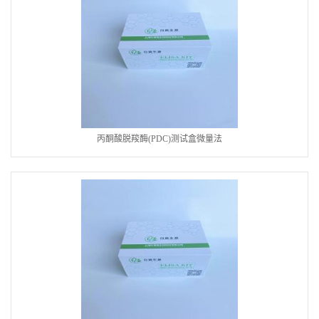
丙酮酸脱羧酶(PDC)测试盒微量法