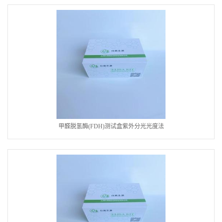
甲醛脱氢酶(FDH)测试盒紫外分光光度法