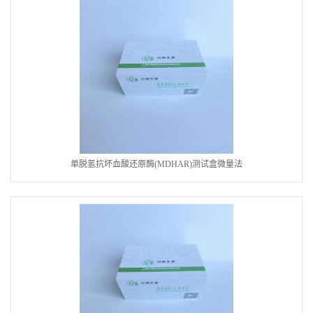
单脱氢抗坏血酸还原酶(MDHAR)测试盒微量法