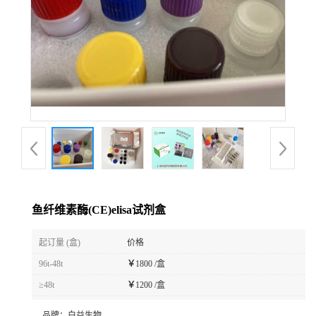
鱼纤维素酶(CE)elisa试剂盒
起订量 (盒)
价格
96t-48t
￥
1800 /盒
≥48t
￥
1200 /盒
品牌：
白益生物