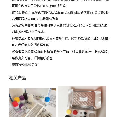
可溶性内皮因子受体1(sFlt-1)elisa试剂盒
BY-M04081 小鼠冷诱导RNA结合蛋白(CIRBP)elisa试剂盒BY-QT7109 虾
25胆固醇(25-OHC)elisa检测试剂盒
为满足客户需求,白益生物可提供免费代测服务,凡购买本公司ELISA试
剂盒,您只需将您的样本、
种属以及所要检测的指标及标本数量(48T、96T) 通知我公司业务人员即
可。我们会为您提供详细的
实验报告以及数据,保证对所售的任何产品一概负责到底,每一份实验结
果都真实可靠。详情请联系区
域销售经理/经销商!
相关产品：