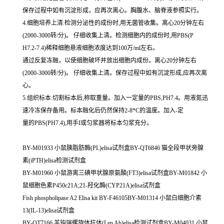
保存过程中如有沉淀形成，应再次离心。胸腹水、脑脊液参照实行。
4.细胞培养上清:检测分泌性的成份时,用无菌管收集。离心20分钟左右
(2000-3000转/分)。 仔细收集上清。检测细胞内的成份时,用PBS(P
H7.2-7.4)稀释细胞悬液细胞浓度达到100万/ml左右。
通过反复冻融，以使细胞破坏并放出细胞内成份。离心20分钟左右
(2000-3000转/分)。 仔细收集上清。保存过程中如有沉淀形成,应再次离
心。
5.组织标本:切割标本后,称取重量。加入一定量的PBS,PH7.4。用液氮迅
速冷冻保存备用。标本融化后仍然保持2-8*C的温度。加入-定
量的PBS(PH7.4),用手I或匀浆器将标本匀浆充分。
BY-M01933 小鼠胰脂肪酶(PL)elisa试剂盒BY-QT6846 猫全段甲状旁腺
素(iPTH)elisa检测试剂盒
BY-M01960 小鼠游离三碘甲状腺原氨酸(FT3)elisa试剂盒BY-M01842 小
鼠细胞色素P450c21A;21-羟化酶(CYP21A)elisa试剂盒
Fish phospholipase A2 Elisa kit BY-F46105BY-M01314 小鼠白细胞介素
13(IL-13)elisa试剂盒
BY-QT7166 羊钩端螺旋体抗体(Lep Ab)elisa检测试剂盒BY-M04031 小鼠