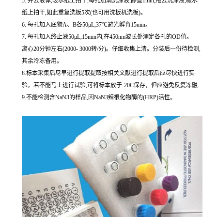
5. 弃去液体,吸水纸上拍干,每孔加满洗涤液,静置1min,甩去洗涤液,吸水
纸上拍干,如此重复洗板5次(也可用洗板机洗板)。
6. 每孔加入底物A、B各50μL,37℃避光孵育15min。
7. 每孔加入终止液50μL,15min内,在450nm波长处测定各孔的OD值。
离心20分钟左右(2000- 3000转/分)。仔细收集上清。分装后一份待检测,
其余冷冻备用。
8.标本采集后尽早进行提取提取按相关文献进行提取后应尽快进行实
验。若不能马上进行试验,可将标本放于-20C保存，但应避免反复冻融.
9.不能检测含NaN3的样品,因NaN3辣根化物酶的(HRP)活性。