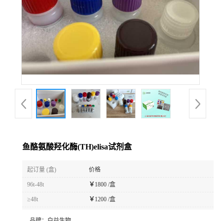
鱼酪氨酸羟化酶(TH)elisa试剂盒
起订量 (盒)
价格
96t-48t
￥
1800 /盒
≥48t
￥
1200 /盒
品牌：
白益生物