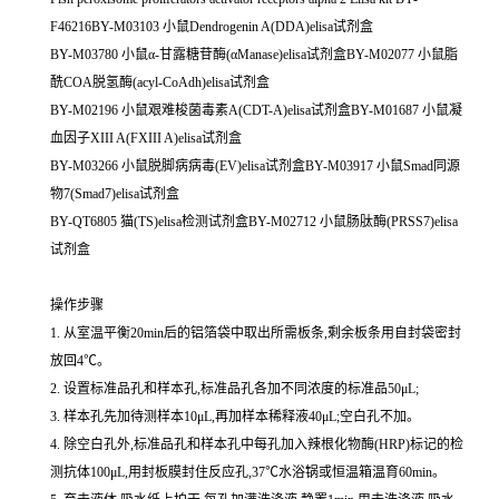
F46216BY-M03103 小鼠Dendrogenin A(DDA)elisa试剂盒
BY-M03780 小鼠α-甘露糖苷酶(αManase)elisa试剂盒BY-M02077 小鼠脂
酰COA脱氢酶(acyl-CoAdh)elisa试剂盒
BY-M02196 小鼠艰难梭菌毒素A(CDT-A)elisa试剂盒BY-M01687 小鼠凝
血因子XIII A(FXIII A)elisa试剂盒
BY-M03266 小鼠脱脚病病毒(EV)elisa试剂盒BY-M03917 小鼠Smad同源
物7(Smad7)elisa试剂盒
BY-QT6805 猫(TS)elisa检测试剂盒BY-M02712 小鼠肠肽酶(PRSS7)elisa
试剂盒
操作步骤
1. 从室温平衡20min后的铝箔袋中取出所需板条,剩余板条用自封袋密封
放回4℃。
2. 设置标准品孔和样本孔,标准品孔各加不同浓度的标准品50μL;
3. 样本孔先加待测样本10μL,再加样本稀释液40μL;空白孔不加。
4. 除空白孔外,标准品孔和样本孔中每孔加入辣根化物酶(HRP)标记的检
测抗体100μL,用封板膜封住反应孔,37℃水浴锅或恒温箱温育60min。