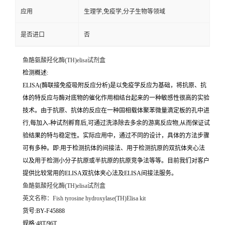
应用
生理学,免疫学,分子生物等领域
是否进口
否
鱼酪氨酸羟化酶(TH)elisa试剂盒
检测概述:
ELISA(酶联接免疫吸附反应分析)是以免疫学反应为基础，将抗原、抗
体的特反应与酶对底物的催化作用相结台起来的一种敏感性很高的实验
技术。由于抗原、抗体的反应在一种固相载体聚苯微量滴定板的孔中进
行,每加入-种试剂孵育后,可通过洗涤除去多余的游离反应物,从而保证试
验结果的特与稳定性。实际应用中，通过不同的设计，具体的方法步骤
可有多种。即:用于检测抗体的间接法、用于检测抗原的双抗体夹心法
以及用于检测小分子抗原或半抗原的抗原竞争法等等。目前我们对客户
提供比较常用的ELISA双抗体夹心法及ELISA间接法服务。
鱼酪氨酸羟化酶(TH)elisa试剂盒
英文名称：
Fish tyrosine hydroxylase(TH)Elisa kit
货号:BY-F45888
规格:48T/96T