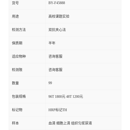
BY-F45888
货号
用途
高校课题实验
检测方法
双抗夹心法
保质期
半年
适应物种
咨询客服
检测限
咨询客服
99
数量
包装规格
96T 1800元 48T 1200元
标记物
HRP标记TH
样本
血清 细胞上清 组织匀浆尿液