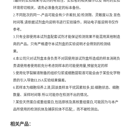
1最终的实验结果与试剂的有效性、实验者的相关操作以及 当时的实验
环境密切相关，请务必准备充足的标本备份。
2.不同批次的同一-产品可能会有少许差别,如:检测限、灵敏度以及 显色
时间等,请依据试剂盒内说明书进行实验操作，网站电子版说明书仅作
参考。
3.只有全部使用本试剂盒配套试剂才能保证检测效果不能混用其他制造
商的产品。只有严格遵守本试剂盒的实验说明才会得到的检测结
果。
4.本公司只对试剂盒本身负责不对因使用该试剂盒所造成的样本消耗负
责请使用者使用前充分考虑到样本的可能使用量,预留充足的样
5.使用化学裂解液制备的组织匀浆或细胞提取液可能会由于某些化学物
质的引入导致ELISA实验结果偏差。
6.若样本为细胞培养上清,因该类样本干扰因素较多,如:细胞状态、细胞
数量、采样时间等 所以可能存在检测不出的情况。
7.某些天然蛋白或重组蛋白,包括原核及真核重组蛋白,可能因为与本产
品所使用的检测抗体及捕获抗体不匹配,，而不被检测出。
相关产品：