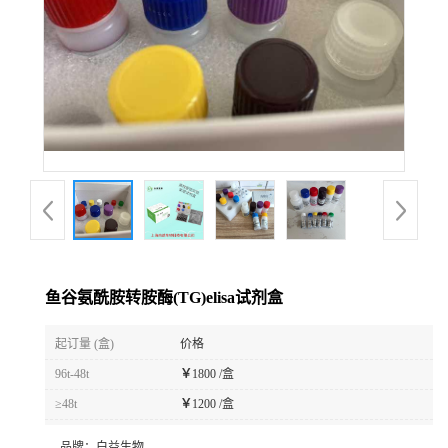
鱼谷氨酰胺转胺酶(TG)elisa试剂盒
起订量 (盒)
价格
96t-48t
￥
1800 /盒
≥48t
￥
1200 /盒
品牌：
白益生物