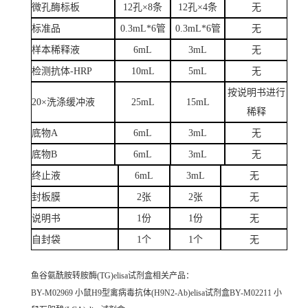
微孔酶标板
12孔×8条
12孔×4条
无
标准品
0.3mL*6管
0.3mL*6管
无
样本稀释液
6mL
3mL
无
检测抗体-HRP
10mL
5mL
无
按说明书进行
20×洗涤缓冲液
25mL
15mL
稀释
底物A
6mL
3mL
无
底物B
6mL
3mL
无
终止液
6mL
3mL
无
封板膜
2张
2张
无
说明书
1份
1份
无
自封袋
1个
1个
无
鱼谷氨酰胺转胺酶(TG)elisa试剂盒
相关产品：
BY-M02969 小鼠H9型禽病毒抗体(H9N2-Ab)elisa试剂盒BY-M02211 小