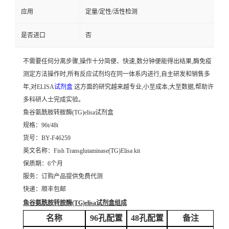
应用
定量/定性/活性检测
是否进口
否
不需要任何分离步骤,操作十分简便、快速,数分钟便能得出结果,酶免疫
测定方法操作时,所有反应试剂均在同一体系内进行,自主研发和销售多
年,对ELISA
试剂盒
这方面的研究越来越专业,小至成本,大至数据,帮助许
多科研人士完成实验。
鱼谷氨酰胺转胺酶(TG)elisa试剂盒
规格：96t/48t
货号：BY-F46259
英文名称：
Fish Transglutaminase(TG)Elisa kit
保质期：6个月
服务：订购产品提供免费代测
快递：顺丰包邮
鱼谷氨酰胺转胺酶(TG)elisa试剂盒
组成
名称
96孔配置
48孔配置
备注