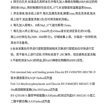
4. 除空白孔外,标准品孔和样本孔中每孔加入辣根化物酶(HRP)标记的检
测抗体100μL,用封板膜封住反应孔,37℃水浴锅或恒温箱温育60min。
5. 弃去液体,吸水纸上拍干,每孔加满洗涤液,静置1min,甩去洗涤液,吸水
纸上拍干,如此重复洗板5次(也可用洗板机洗板)。
6. 每孔加入底物A、B各50μL,37℃避光孵育15min。
7. 每孔加入终止液50μL,15min内,在450nm波长处测定各孔的OD值。
离心20分钟左右(2000- 3000转/分)。仔细收集上清。分装后一份待检测,
其余冷冻备用。
8.标本采集后尽早进行提取提取按相关文献进行提取后应尽快进行实
验。若不能马上进行试验,可将标本放于-20C保存，但应避免反复冻融.
9.不能检测含NaN3的样品,因NaN3辣根化物酶的(HRP)活性。
Fish intestinal fatty acid binding protein Elisa kit BY-F45947BY-M01780 小
鼠水通道蛋白9(AQP-9)elisa试剂盒
Fish 3,4 dihydroxyphenylacetic acid Elisa kit BY-F46465BY-M03435 小鼠
20α类固醇脱氢酶(20α-HSD)elisa试剂盒
BY-QT6188 S-腺苷甲硫氨酸(SAM)elisa检测试剂盒BY-M03245 小鼠乙
二酸半醛合酶(AASS)elisa试剂盒