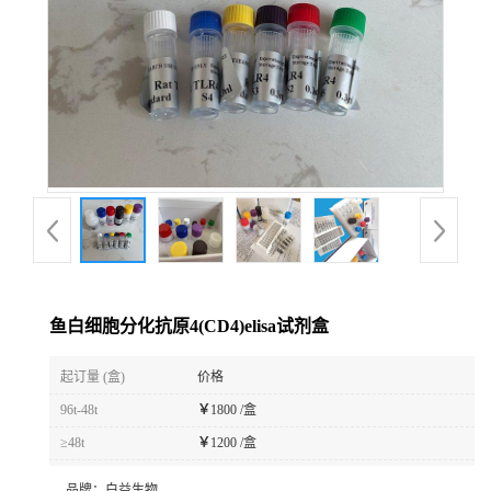
鱼白细胞分化抗原4(CD4)elisa试剂盒
起订量 (盒)
价格
96t-48t
￥
1800 /盒
≥48t
￥
1200 /盒
品牌：
白益生物