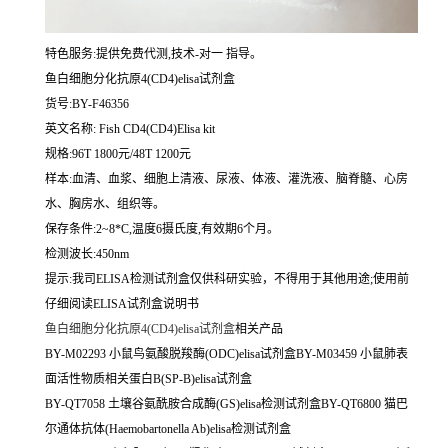
特色服务:提供免费代测,技术-对一 指导。
鱼白细胞分化抗原4(CD4)elisa试剂盒
货号:BY-F46356
英文名称:
Fish CD4(CD4)Elisa kit
规格:96T 1800元/48T 1200元
样本:血清、血浆、细胞上清液、尿液、体液、灌洗液、脑脊髓、心房
水、胸房水、组织等。
保存条件:2~8*C,温度6摄氏度,有效期6个月。
检测波长:450nm
提示:我司ELISA检测试剂盒仅供科研实验，不得用于其他用途;使用前
仔细阅读ELISA试剂盒说明书
鱼白细胞分化抗原4(CD4)elisa试剂盒
相关产品
BY-M02293 小鼠鸟氨酸脱羧酶(ODC)elisa试剂盒BY-M03459 小鼠肺表
面活性物质相关蛋白B(SP-B)elisa试剂盒
BY-QT7058 土壤谷氨酰胺合成酶(GS)elisa检测试剂盒BY-QT6800 猫巴
尔通体抗体(Haemobartonella Ab)elisa检测试剂盒