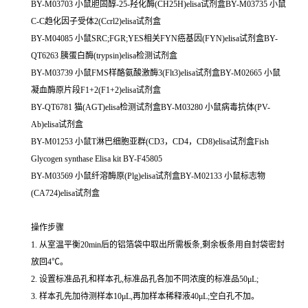
BY-M03703 小鼠胆固醇-25-羟化酶(CH25H)elisa试剂盒BY-M03735 小鼠
C-C趋化因子受体2(Ccrl2)elisa试剂盒
BY-M04085 小鼠SRC;FGR;YES相关FYN癌基因(FYN)elisa试剂盒BY-
QT6263 胰蛋白酶(trypsin)elisa检测试剂盒
BY-M03739 小鼠FMS样酪氨酸激酶3(Flt3)elisa试剂盒BY-M02665 小鼠
凝血酶原片段F1+2(F1+2)elisa试剂盒
BY-QT6781 猫(AGT)elisa检测试剂盒BY-M03280 小鼠病毒抗体(PV-
Ab)elisa试剂盒
BY-M01253 小鼠T淋巴细胞亚群(CD3，CD4，CD8)elisa试剂盒Fish
Glycogen synthase Elisa kit BY-F45805
BY-M03569 小鼠纤溶酶原(Plg)elisa试剂盒BY-M02133 小鼠标志物
(CA724)elisa试剂盒
操作步骤
1. 从室温平衡20min后的铝箔袋中取出所需板条,剩余板条用自封袋密封
放回4℃。
2. 设置标准品孔和样本孔,标准品孔各加不同浓度的标准品50μL;
3. 样本孔先加待测样本10μL,再加样本稀释液40μL;空白孔不加。