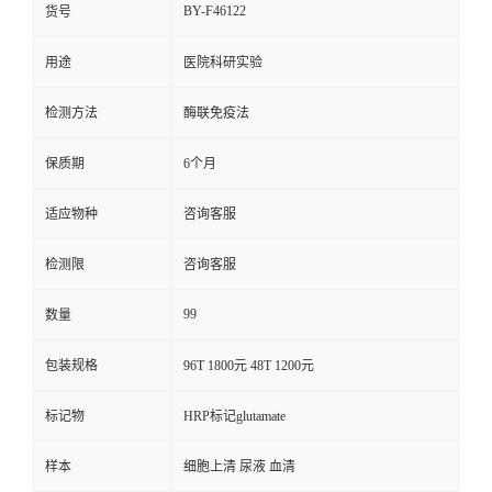
BY-F46122
货号
用途
医院科研实验
检测方法
酶联免疫法
保质期
6个月
适应物种
咨询客服
检测限
咨询客服
99
数量
包装规格
96T 1800元 48T 1200元
标记物
HRP标记glutamate
样本
细胞上清 尿液 血清