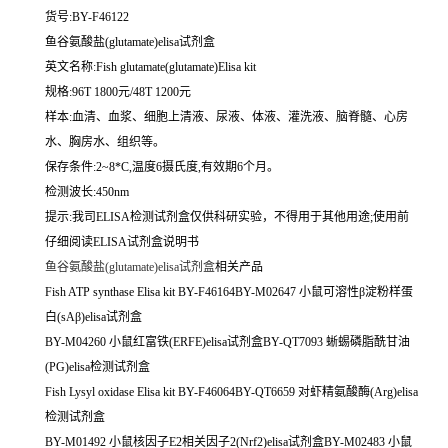
货号:BY-F46122
鱼谷氨酸盐(glutamate)elisa试剂盒
英文名称:
Fish glutamate(glutamate)Elisa kit
规格:96T 1800元/48T 1200元
样本:血清、血浆、细胞上清液、尿液、体液、灌洗液、脑脊髓、心房
水、胸房水、组织等。
保存条件:2~8*C,温度6摄氏度,有效期6个月。
检测波长:450nm
提示:我司ELISA检测试剂盒仅供科研实验，不得用于其他用途;使用前
仔细阅读ELISA试剂盒说明书
鱼谷氨酸盐(glutamate)elisa试剂盒
相关产品
Fish ATP synthase Elisa kit BY-F46164BY-M02647 小鼠可溶性β淀粉样蛋
白(sAβ)elisa试剂盒
BY-M04260 小鼠红富铁(ERFE)elisa试剂盒BY-QT7093 蜥蜴磷脂酰甘油
(PG)elisa检测试剂盒
Fish Lysyl oxidase Elisa kit BY-F46064BY-QT6659 对虾精氨酸酶(Arg)elisa
检测试剂盒
BY-M01492 小鼠核因子E2相关因子2(Nrf2)elisa试剂盒BY-M02483 小鼠