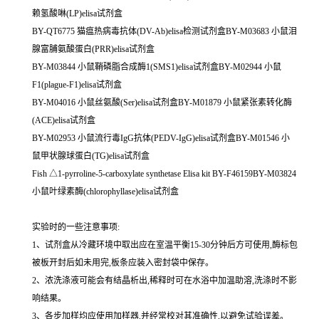
赖氢酸啉(LP)elisa试剂盒
BY-QT6775 猫瘟热病毒抗体(DV-Ab)elisa检测试剂盒BY-M03683 小鼠泪
腺富脯氨酸蛋白(PRR)elisa试剂盒
BY-M03844 小鼠鞘磷脂合成酶1(SMS1)elisa试剂盒BY-M02944 小鼠
F1(plague-F1)elisa试剂盒
BY-M04016 小鼠丝氨酸(Ser)elisa试剂盒BY-M01879 小鼠紧张素转化酶
(ACE)elisa试剂盒
BY-M02953 小鼠流行毒IgG抗体(PEDV-IgG)elisa试剂盒BY-M01546 小
鼠甲状腺球蛋白(TG)elisa试剂盒
Fish △1-pyrroline-5-carboxylate synthetase Elisa kit BY-F46159BY-M03824
小鼠叶绿素酶(chlorophyllase)elisa试剂盒
实验时的一些注意事项:
1、试剂盒从冷藏环境中取出应在室温平衡15-30分钟后方可使用,酶标包
被板开封后如未用完,板条应装入密封袋中保存。
2、浓洗涤液可能会有结晶析出,稀释时可在水浴中加温助溶,洗涤时不影
响结果。
3、各步加样均应使用加样器,并经常校对其准确性,以避免试验误差。