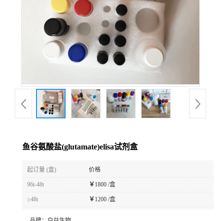
鱼谷氨酸盐(glutamate)elisa试剂盒
起订量 (盒)
价格
96t-48t
￥
1800 /盒
≥48t
￥
1200 /盒
品牌：
白益生物