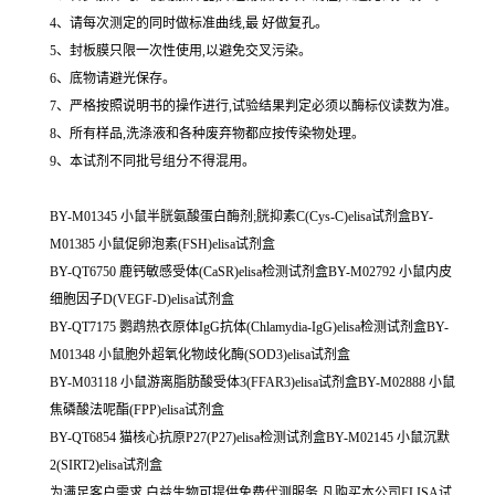
4、请每次测定的同时做标准曲线,最 好做复孔。
5、封板膜只限一次性使用,以避免交叉污染。
6、底物请避光保存。
7、严格按照说明书的操作进行,试验结果判定必须以酶标仪读数为准。
8、所有样品,洗涤液和各种废弃物都应按传染物处理。
9、本试剂不同批号组分不得混用。
BY-M01345 小鼠半胱氨酸蛋白酶剂;胱抑素C(Cys-C)elisa试剂盒BY-
M01385 小鼠促卵泡素(FSH)elisa试剂盒
BY-QT6750 鹿钙敏感受体(CaSR)elisa检测试剂盒BY-M02792 小鼠内皮
细胞因子D(VEGF-D)elisa试剂盒
BY-QT7175 鹦鹉热衣原体IgG抗体(Chlamydia-IgG)elisa检测试剂盒BY-
M01348 小鼠胞外超氧化物歧化酶(SOD3)elisa试剂盒
BY-M03118 小鼠游离脂肪酸受体3(FFAR3)elisa试剂盒BY-M02888 小鼠
焦磷酸法呢酯(FPP)elisa试剂盒
BY-QT6854 猫核心抗原P27(P27)elisa检测试剂盒BY-M02145 小鼠沉默
2(SIRT2)elisa试剂盒
为满足客户需求,白益生物可提供免费代测服务,凡购买本公司ELISA试