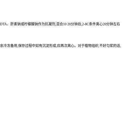
EDTA、肝素钠或柠檬酸钠作为抗凝剂,混合10 20分钟后,2-8C条件离心20分钟左右
待检测,其余冷冻备用,保存过程中如有沉淀形成,应再次离心。对于植物组织,不好匀浆的话,