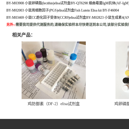
BY-M03908 小鼠卵磷脂(lecithin)elisa试剂盒BY-QT6298 烟曲霉菌IgM抗体(AF-Ig
BY-M02003 小鼠周细胞因子(PGS)elisa试剂盒Fish Lutein Elisa kit BY-F46004
BY-M03469 小鼠CC趋化因子受体9(CCR9)elisa试剂盒BY-M02823 小鼠生成素4(ANG
另外:
:
需要我司提供代测服务的,请确保实验样本尽快寄送到本公司,该部分实验我
相关产品：
鸡防御素（DF-2）elisa试剂盒
鸡卵磷脂（