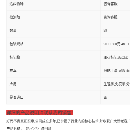
适应物种
咨询客服
检测限
咨询客服
99
数量
包装规格
96T 1800元 48T 
标记物
HRP标记BuChE
样本
细胞上清 尿液 
应用
生理学,免疫学,
是否进口
否
详细的产品说明请联系我司销售!
好而不贵真正实惠,公司成立多年,已掌握了行业内的核心技术,并收获广大新老客户
产品名称：
（
BuChE）试剂盒