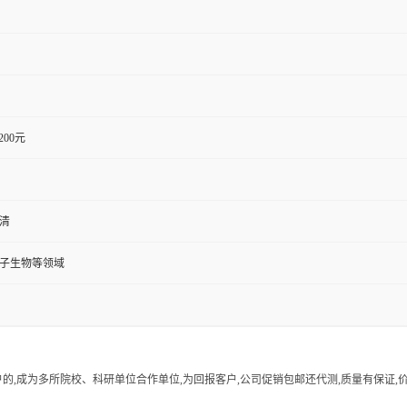
1200元
血清
分子生物等领域
的,成为多所院校、科研单位合作单位,为回报客户,公司促销包邮还代测,质量有保证,价