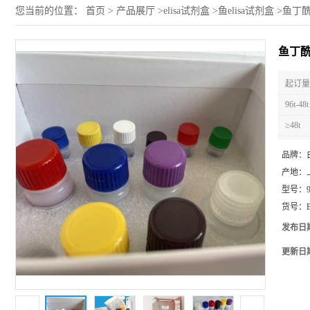
您当前的位置：
首页
>
产品展厅
>
elisa试剂盒
>
鱼elisa试剂盒
>
鱼丁酰胆
鱼丁酰胆
起订量 
96t-48t
≥48t
品牌：
产地：
型号：
货号：
发布日
更新日