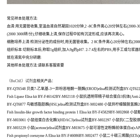
常见祥本处理方法:
血清:用无菌管收集,室温血液自然凝固1020分钟,2 -8C条件离心20分钟左右(200
(2000 3000转/分),仔细收集上清,保存过程中如有沉淀形成,应该再次离心。
细胞培养上清:检测分泌性的成份时,用无菌管收集。2 8C条件离心20分钟左右(200
组织标本:切割标本后,称取1g组织,加入9g的pH7. 2-7.4左右的PBS,用手工
就在液氮中充分研磨:
其他样本处理方法:请联系客服索要
（
BuChE）试剂盒
相关产品：
BY-QT6548 贝类7-乙氧基-3一异吩恶唑酮一脱酶(EROD)elisa检测试剂盒BY-QT6221
Fish Lipase Elisa kit BY-F46142BY-M02118 小鼠抗透明带精子结合蛋白3抗体(Anti-
BY-QT6877 鸟敏感脂肪酶(HSL)elisa检测试剂盒BY-M02480 小鼠异柠檬酸脱氢酶2(I
Fish Insulin-like growth factor binding protein 1 Elisa kit BY-F45829BY-M
BY-M03061 小鼠组蛋白去化酶3(HDAC3)elisa试剂盒BY-M02297 小鼠抗C二型胶原抗体(A
BY-M03229 小鼠(acetone)elisa试剂盒BY-M03675 小鼠可溶性淀粉酶前体蛋白α(sAP
Fish propionyl coenzyme A Elisa kit BY-F46086BY-M02477 小鼠二十碳三烯酸(EETs