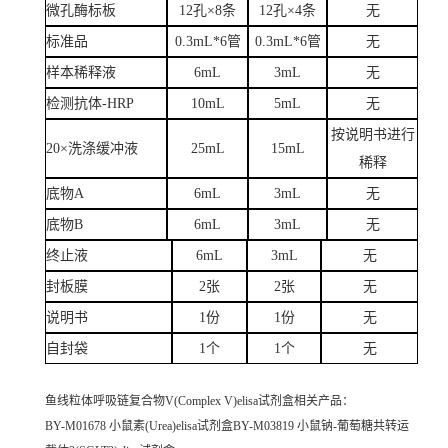
微孔酶标板
12孔×8条
12孔×4条
无
标准品
0.3mL*6管
0.3mL*6管
无
样本稀释液
6mL
3mL
无
检测抗体-HRP
10mL
5mL
无
按说明书进行
20×洗涤缓冲液
25mL
15mL
稀释
底物A
6mL
3mL
无
底物B
6mL
3mL
无
终止液
6mL
3mL
无
封板膜
2张
2张
无
说明书
1份
1份
无
自封袋
1个
1个
无
鱼线粒体呼吸链复合物V(Complex V)elisa试剂盒
相关产品：
BY-M01678 小鼠素(Urea)elisa试剂盒BY-M03819 小鼠钠-葡萄糖共转运