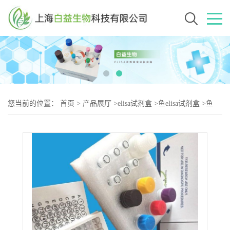
您当前的位置：
首页
>
产品展厅
>
elisa试剂盒
>
鱼elisa试剂盒
>
鱼
N（ε）羧乙基赖氨酸(CEL)elisa试剂盒