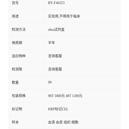
BY-F46323
货号
用途
实验用,不得用于临床
检测方法
elisa试剂盒
保质期
半年
适应物种
咨询客服
检测限
咨询客服
99
数量
包装规格
96T 1800元 48T 1200元
标记物
HRP标记CEL
样本
血清 血浆 组织 细胞