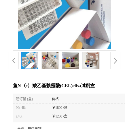
鱼N（ε）羧乙基赖氨酸(CEL)elisa试剂盒
起订量 (盒)
价格
96t-48t
￥
1800 /盒
≥48t
￥
1200 /盒
品牌：
白益生物