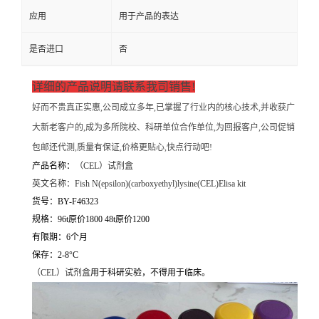
应用
用于产品的表达
是否进口
否
详细的产品说明请联系我司销售!
好而不贵真正实惠,公司成立多年,已掌握了行业内的核心技术,并收获广
大新老客户的,成为多所院校、科研单位合作单位,为回报客户,公司促销
包邮还代测,质量有保证,价格更贴心,快点行动吧!
产品名称：
（
CEL）试剂盒
英文名称：
Fish N(epsilon)(carboxyethyl)lysine(CEL)Elisa kit
货号：BY-F46323
规格：96t原价1800 48t原价1200
有限期：6个月
保存：2-8°C
（
CEL）试剂盒
用于科研实验，不得用于临床。