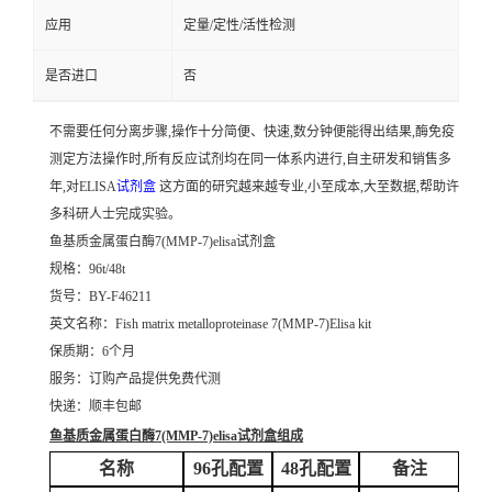
应用
定量/定性/活性检测
是否进口
否
不需要任何分离步骤,操作十分简便、快速,数分钟便能得出结果,酶免疫
测定方法操作时,所有反应试剂均在同一体系内进行,自主研发和销售多
年,对ELISA
试剂盒
这方面的研究越来越专业,小至成本,大至数据,帮助许
多科研人士完成实验。
鱼基质金属蛋白酶7(MMP-7)elisa试剂盒
规格：96t/48t
货号：BY-F46211
英文名称：
Fish matrix metalloproteinase 7(MMP-7)Elisa kit
保质期：6个月
服务：订购产品提供免费代测
快递：顺丰包邮
鱼基质金属蛋白酶7(MMP-7)elisa试剂盒
组成
名称
96孔配置
48孔配置
备注