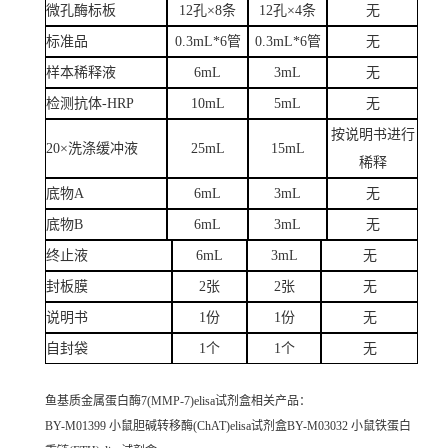
微孔酶标板
12孔×8条
12孔×4条
无
标准品
0.3mL*6管
0.3mL*6管
无
样本稀释液
6mL
3mL
无
检测抗体-HRP
10mL
5mL
无
按说明书进行
20×洗涤缓冲液
25mL
15mL
稀释
底物A
6mL
3mL
无
底物B
6mL
3mL
无
终止液
6mL
3mL
无
封板膜
2张
2张
无
说明书
1份
1份
无
自封袋
1个
1个
无
鱼基质金属蛋白酶7(MMP-7)elisa试剂盒
相关产品：
BY-M01399 小鼠胆碱转移酶(ChAT)elisa试剂盒BY-M03032 小鼠铁蛋白