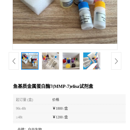
鱼基质金属蛋白酶7(MMP-7)elisa试剂盒
起订量 (盒)
价格
96t-48t
￥
1800 /盒
≥48t
￥
1200 /盒
品牌：
白益生物