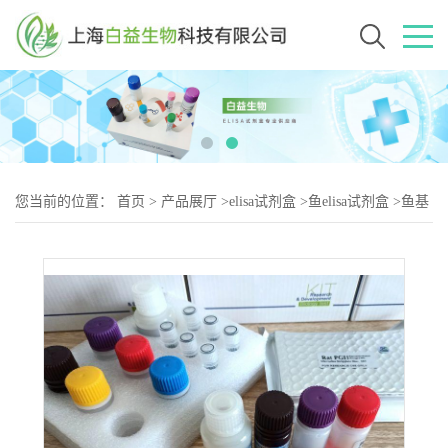
您当前的位置：
首页
>
产品展厅
>
elisa试剂盒
>
鱼elisa试剂盒
>
鱼基
质金属蛋白酶7(MMP-7)elisa试剂盒