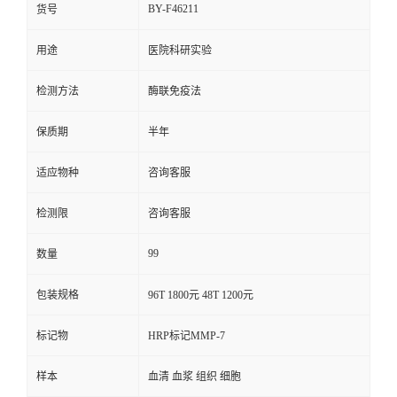
BY-F46211
货号
用途
医院科研实验
检测方法
酶联免疫法
保质期
半年
适应物种
咨询客服
检测限
咨询客服
99
数量
包装规格
96T 1800元 48T 1200元
标记物
HRP标记MMP-7
样本
血清 血浆 组织 细胞