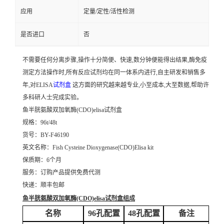
应用
定量/定性/活性检测
是否进口
否
不需要任何分离步骤,操作十分简便、快速,数分钟便能得出结果,酶免疫
测定方法操作时,所有反应试剂均在同一体系内进行,自主研发和销售多
年,对ELISA
试剂盒
这方面的研究越来越专业,小至成本,大至数据,帮助许
多科研人士完成实验。
鱼半胱氨酸双加氧酶(CDO)elisa试剂盒
规格：96t/48t
货号：BY-F46190
英文名称：
Fish Cysteine Dioxygenase(CDO)Elisa kit
保质期：6个月
服务：订购产品提供免费代测
快递：顺丰包邮
鱼半胱氨酸双加氧酶(CDO)elisa试剂盒
组成
名称
96孔配置
48孔配置
备注