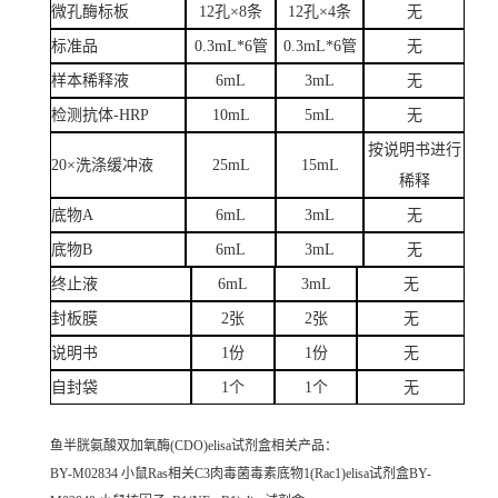
微孔酶标板
12孔×8条
12孔×4条
无
标准品
0.3mL*6管
0.3mL*6管
无
样本稀释液
6mL
3mL
无
检测抗体-HRP
10mL
5mL
无
按说明书进行
20×洗涤缓冲液
25mL
15mL
稀释
底物A
6mL
3mL
无
底物B
6mL
3mL
无
终止液
6mL
3mL
无
封板膜
2张
2张
无
说明书
1份
1份
无
自封袋
1个
1个
无
鱼半胱氨酸双加氧酶(CDO)elisa试剂盒
相关产品：
BY-M02834 小鼠Ras相关C3肉毒菌毒素底物1(Rac1)elisa试剂盒BY-