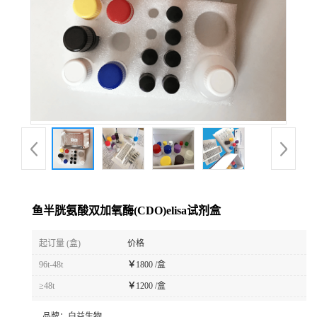
鱼半胱氨酸双加氧酶(CDO)elisa试剂盒
起订量 (盒)
价格
96t-48t
￥
1800 /盒
≥48t
￥
1200 /盒
品牌：
白益生物