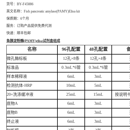
货号：BY-F45886
英文名称：
Fish pancreatic amylase(PAMY)Elisa kit
保质期：6个月
服务：订购产品提供免费代测
快递：顺丰包邮
鱼胰淀粉酶(PAMY)elisa试剂盒
组成
名称
96孔配置
48孔配置
微孔酶标板
12孔×8条
12孔×4条
标准品
0.3mL*6管
0.3mL*6管
样本稀释液
6mL
3mL
检测抗体-HRP
10mL
5mL
20×洗涤缓冲液
25mL
15mL
按说明
底物A
6mL
3mL
底物B
6mL
3mL
终止液
6mL
3mL