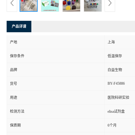
产品详请
产地
上海
保存条件
低温保存
品牌
白益生物
BY-F45886
货号
用途
医院科研实验
检测方法
elisa试剂盒
保质期
6个月