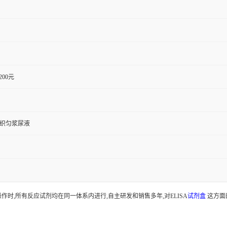
1200元
组织匀浆尿液
时,所有反应试剂均在同一体系内进行,自主研发和销售多年,对ELISA
试剂盒
这方面