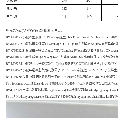
封板膜
2张
2张
说明书
1份
1份
自封袋
1个
1个
鱼胰淀粉酶(PAMY)elisa试剂盒
相关产品：
BY-M01175 小鼠Ⅶ型胶原(ColⅦ)elisa试剂盒Fish T-Box Protein 5 Elisa kit BY-F4641
BY-M02392 小鼠跨膜受体蛋白Notch-1(NOTCH1)elisa试剂盒BY-QT6496 斑
BY-QT6932 蚯蚓线粒体呼吸链复合物IV(Complex IV)elisa检测试剂盒Fish Glycogen synthase
BY-M01886 小鼠生成素2(ANG-2)elisa试剂盒BY-M02326 小鼠髓鞘少树突胶质细胞
BY-M03225 小鼠趋化因子12(CXCL12)elisa试剂盒BY-QT6434 斑马鱼γ干扰素(IFN-
BY-M01572 小鼠巨噬细胞集落刺激因子(M-CSF)elisa试剂盒BY-M01822 小鼠维生素
BY-QT6720 金黄地鼠细胞间粘附分子(ICAM)elisa检测试剂盒BY-M02251 小鼠蛋白质
Fish forkhead box P3 Elisa kit BY-F46188BY-M04104 小鼠牙骨质粘附蛋白(CAP)e
BY-QT7069 土壤L-谷氨酰胺酶(L-glutaminas)elisa检测试剂盒Fish glycogen synthase kina
Fish 17-Hydroxyprogesterone Elisa kit BY-F45867Fish myosin hey chain Elisa kit BY-