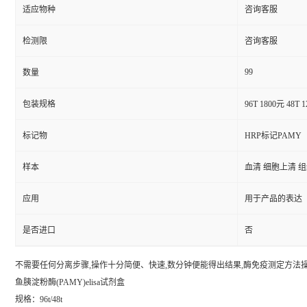
适应物种
咨询客服
检测限
咨询客服
99
数量
包装规格
96T 1800元 48T 
标记物
HRP标记PAMY
样本
血清 细胞上清 
应用
用于产品的表达
是否进口
否
不需要任何分离步骤,操作十分简便、快速,数分钟便能得出结果,酶免疫测定方法操作
鱼胰淀粉酶(PAMY)elisa试剂盒
规格：96t/48t