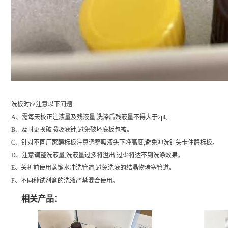
洗板时应注意以下问题:
A、需每天校正注液量及残液量,洗涤后残液量不得大于2μl。
B、及时更换破损吸液针,避免破坏底板包被。
C、针对不同厂家酶标板注意调整吸液头下降高度,避免冲洗针头卡住酶标板。
D、注意调整洗液量,洗液量过多将溢出,过少将达不到洗涤效果。
E、关机前使用蒸馏水冲洗管道,避免洗液的结晶物堵塞管道。
F、不同种试剂盒的洗液严禁混合使用。
相关产品：