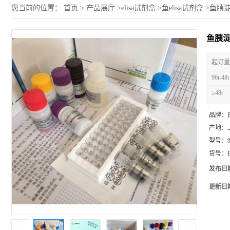
您当前的位置：
首页
>
产品展厅
>
elisa试剂盒
>
鱼elisa试剂盒
>
鱼胰淀粉
鱼胰淀粉
起订量 
96t-48t
≥48t
品牌：
产地：
型号：
货号：
发布日
更新日