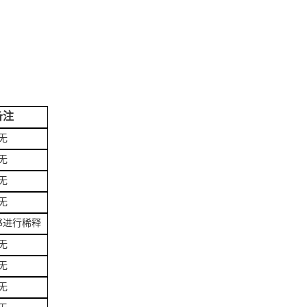
备注
无
无
无
无
书进行稀释
无
无
无