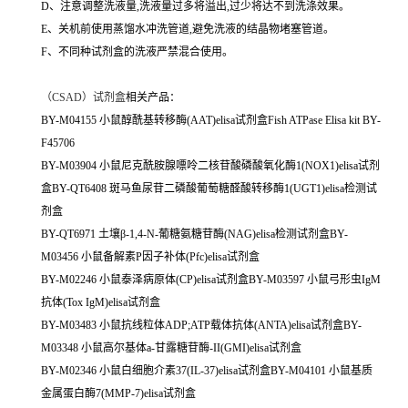
D、注意调整洗液量,洗液量过多将溢出,过少将达不到洗涤效果。
E、关机前使用蒸馏水冲洗管道,避免洗液的结晶物堵塞管道。
F、不同种试剂盒的洗液严禁混合使用。
（
CSAD）试剂盒
相关产品：
BY-M04155 小鼠醇酰基转移酶(AAT)elisa试剂盒Fish ATPase Elisa kit BY-
F45706
BY-M03904 小鼠尼克酰胺腺嘌呤二核苷酸磷酸氧化酶1(NOX1)elisa试剂
盒BY-QT6408 斑马鱼尿苷二磷酸葡萄糖醛酸转移酶1(UGT1)elisa检测试
剂盒
BY-QT6971 土壤β-1,4-N-葡糖氨糖苷酶(NAG)elisa检测试剂盒BY-
M03456 小鼠备解素P因子补体(Pfc)elisa试剂盒
BY-M02246 小鼠泰泽病原体(CP)elisa试剂盒BY-M03597 小鼠弓形虫IgM
抗体(Tox IgM)elisa试剂盒
BY-M03483 小鼠抗线粒体ADP;ATP载体抗体(ANTA)elisa试剂盒BY-
M03348 小鼠高尔基体a-甘露糖苷酶-II(GMI)elisa试剂盒
BY-M02346 小鼠白细胞介素37(IL-37)elisa试剂盒BY-M04101 小鼠基质
金属蛋白酶7(MMP-7)elisa试剂盒