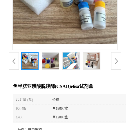
鱼半胱亚磺酸脱羧酶(CSAD)elisa试剂盒
起订量 (盒)
价格
96t-48t
￥
1800 /盒
≥48t
￥
1200 /盒
品牌：
白益生物