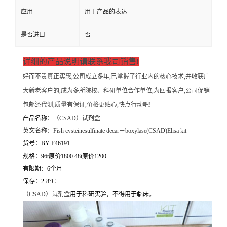
应用
用于产品的表达
是否进口
否
详细的产品说明请联系我司销售!
好而不贵真正实惠,公司成立多年,已掌握了行业内的核心技术,并收获广
大新老客户的,成为多所院校、科研单位合作单位,为回报客户,公司促销
包邮还代测,质量有保证,价格更贴心,快点行动吧!
产品名称：
（
CSAD）试剂盒
英文名称：
Fish cysteinesulfinate decar－boxylase(CSAD)Elisa kit
货号：BY-F46191
规格：96t原价1800 48t原价1200
有限期：6个月
保存：2-8°C
（
CSAD）试剂盒
用于科研实验，不得用于临床。