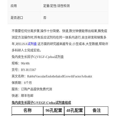
应用
定量/定性/活性检测
是否进口
否
不需要任何分离步骤,操作十分简便、快速,数分钟便能得出结果,酶免疫
测定方法操作时,所有反应试剂均在同一体系内进行,自主研发和销售多
年,对ELISA
试剂盒
这方面的研究越来越专业,小至成本,大至数据,帮助许
多科研人士完成实验。
兔内皮生长因子C(VEGF-C)elisa试剂盒
规格：96t/48t
货号：BY-R15567
英文名称：
RabbitVascularEndothelialcellGrowthFactorAelisakit
保质期：6个月
服务：订购产品提供免费代测
快递：顺丰包邮
兔内皮生长因子C(VEGF-C)elisa试剂盒
组成
名称
96孔配置
48孔配置
备注