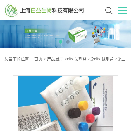
您当前的位置：
首页
>
产品展厅
>
elisa试剂盒
>
兔elisa试剂盒
>
兔血
管内皮生长因子C(VEGF-C)elisa试剂盒