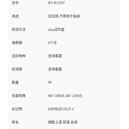
BY-R15567
货号
用途
实验用,不得用于临床
检测方法
elisa试剂盒
保质期
6个月
适应物种
咨询客服
检测限
咨询客服
99
数量
包装规格
96T 1800元 48T 1200元
标记物
HRP标记VEGF-C
样本
细胞上清 尿液 血清