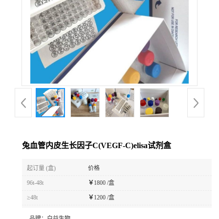
兔血管内皮生长因子C(VEGF-C)elisa试剂盒
起订量 (盒)
价格
96t-48t
￥
1800 /盒
≥48t
￥
1200 /盒
品牌：
白益生物