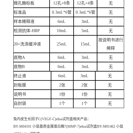
微孔酶标板
12孔×8条
12孔×4条
无
标准品
0.3mL*6管
0.3mL*6管
无
样本稀释液
6mL
3mL
无
检测抗体-HRP
10mL
5mL
无
按说明书进行
20×洗涤缓冲液
25mL
15mL
稀释
底物A
6mL
3mL
无
底物B
6mL
3mL
无
终止液
6mL
3mL
无
封板膜
2张
2张
无
说明书
1份
1份
无
自封袋
1个
1个
无
兔内皮生长因子C(VEGF-C)elisa试剂盒
相关产品：
BY-M04101 小鼠基质金属蛋白酶7(MMP-7)elisa试剂盒BY-M01462 小鼠