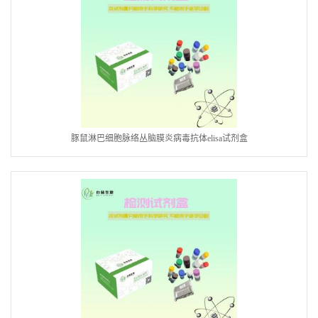
豚鼠淋巴细胞脉络丛脑膜炎病毒抗体elisa试剂盒