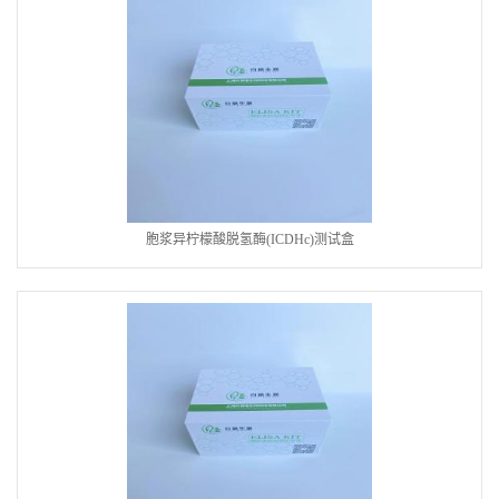
胞浆异柠檬酸脱氢酶(ICDHc)测试盒