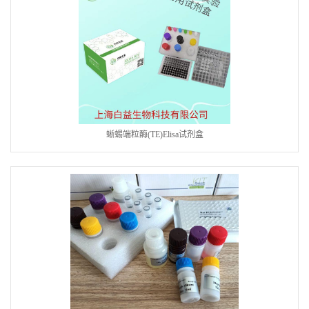
蜥蜴端粒酶(TE)Elisa试剂盒